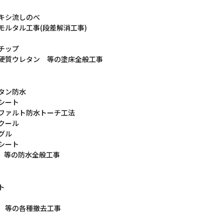
キシ流しのべ
モルタル工事(段差解消工事)
チップ
硬質ウレタン 等の塗床全般工事
タン防水
シート
ファルト防水トーチ工法
クール
グル
シート
P 等の防水全般工事
ト
 等の各種撤去工事