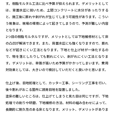
す。樹脂モルタル工法に比べ予算が抑えられます。デメリットとして
は、背面水圧に弱いため、土間コンクリートに水分があったりする
と、施工後に膨れや剥がれが生じてしまう可能性があります。こうい
う現象は、現場の環境によって起きてしまうので、予測が難しい内容
となります。
2つ目の樹脂モルタルですが、メリットとしては下地補修材として床
の凸凹が解消できます。また、背面水圧にも強くなりますので、膨れ
などが起きにくい工法となります。下地と仕上げ材が一体化するの
で、物を落としたりしても割れにくい、剥がれにくい工法となりま
す。デメリットは、単価が高いため予算がかかってしまいます。費用
対効果としては、大きいので検討していだだくと良いかと思います。
仕上げ後、目地処理として、カッター工事、シーリング工事を行い、
後々割れがおこる箇所に誘発目地を設置しました。
塗床の難しいところは、仕上げてしまうと見た目は同じですが、下地
処理での削りや研磨、下地補修の方法、材料の組み合わせによって、
長期的に耐久性のある床となります。メリット、デメリットがありま